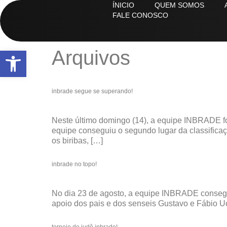
ÍNICIO
QUEM SOMOS
FALE CONOSCO
abrir a barra de ferramentas
Arquivos
inbrade segue se superando!
Neste último domingo (14), a equipe INBRADE foi
equipe conseguiu o segundo lugar da classificação
os biribas, […]
inbrade no topo!
No dia 23 de agosto, a equipe INBRADE consegu
apoio dos pais e dos senseis Gustavo e Fábio Uc