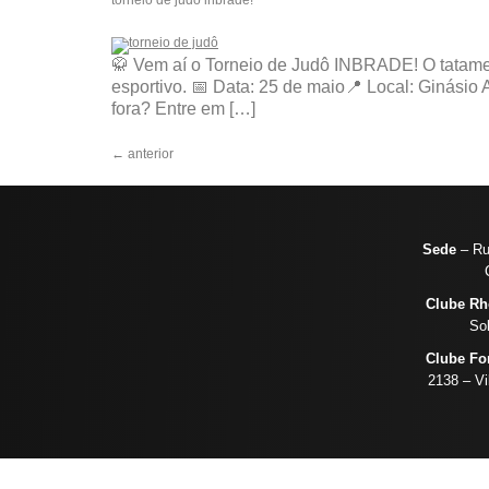
torneio de judô inbrade!
🥋 Vem aí o Torneio de Judô INBRADE! O tatame 
esportivo. 📅 Data: 25 de maio📍 Local: Ginási
fora? Entre em […]
←
anterior
Sede
– Rua
Clube Rh
So
Clube Fo
2138 – Vi