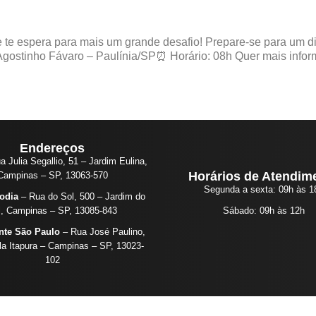
te espera para mais um grande desafio! Prepare-se para um dia
o Agostinho Fávaro – Paulínia/SP⏰ Horário: 08h Quer mais info
Endereços
 Julia Segallio, 51 – Jardim Eulina,
Horários de Atendim
Campinas – SP, 13063-570
Segunda a sexta: 09h às 1
odia
– Rua do Sol, 500 – Jardim do
l, Campinas – SP, 13085-843
Sábado: 09h às 12h
nte São Paulo
– Rua José Paulino,
la Itapura – Campinas – SP, 13023-
102