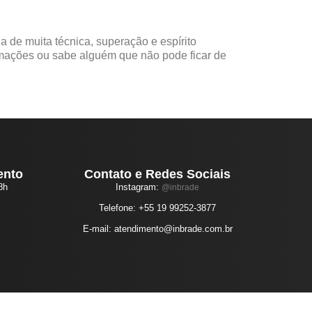
 de muita técnica, superação e espírito
rmações ou sabe alguém que não pode ficar de
ento
Contato e Redes Sociais
8h
Instagram:
@inbrade
Telefone: +55 19 99252-3877
E-mail: atendimento@inbrade.com.br