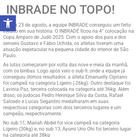
INBRADE NO TOPO!
abrir a barra de ferramentas
No dia 23 de agosto, a equipe INBRADE conseguiu um feito
inédito em sua história: O INBRADE ficou na 4° colocação na
Copa Amparo de Judô 2025. Com o apoio dos pais e dos
senseis Gustavo e Fábio Uchida, os atletas tiveram uma
atuação espetacular na pequena cidade do interior de São
Paulo.
As lutas começaram por volta das nove e meia da manhã,
com os biribas. Logo após veio o sub-9, onde a equipe já
conseguiu ótimos resultados: a atleta Emanuelly Cipriano
foi campeã na categoria Ligeiro (-26kg). Outro destaque foi
Lavinia Paz, terceira colocada na categoria até 36kg. Além
disso, os judocas Pedro Henrique Silva da Costa, Rafael
Salcedo e Lucas Segantini medalharam em suas
respectivas categorias com dois terceiros lugares e um
campeão, respectivamente.
No sub 11, Mariah Abdel foi vice campeã na categoria
Ligeiro (30kg) e, no sub 13, Ayumi Urio Ohi foi terceiro lugar
na categoria até 38kg