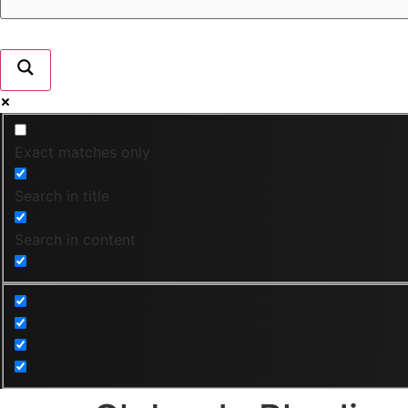
Exact matches only
Search in title
Search in content