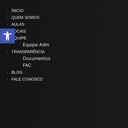
Ir
para
ÍNICIO
o
QUEM SOMOS
conteúdo
AULAS
Abrir a barra de ferramentas
LOCAIS
EQUIPE
Equipe Adm
TRANSPARÊNCIA
Documentos
FAC
BLOG
FALE CONOSCO